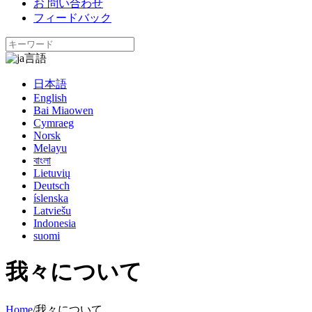
お 問い合わせ
フィードバック
言語
日本語
English
Bai Miaowen
Cymraeg
Norsk
Melayu
বাংলা
Lietuvių
Deutsch
íslenska
Latviešu
Indonesia
suomi
我々について
Home
/
我々について